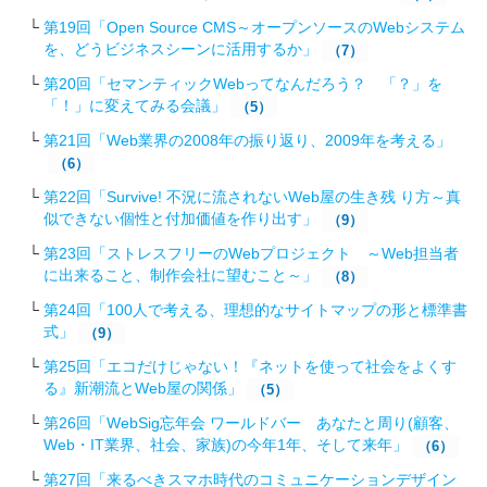
第19回「Open Source CMS～オープンソースのWebシステム
を、どうビジネスシーンに活用するか」
（7）
第20回「セマンティックWebってなんだろう？ 「？」を
「！」に変えてみる会議」
（5）
第21回「Web業界の2008年の振り返り、2009年を考える」
（6）
第22回「Survive! 不況に流されないWeb屋の生き残 り方～真
似できない個性と付加価値を作り出す」
（9）
第23回「ストレスフリーのWebプロジェクト ～Web担当者
に出来ること、制作会社に望むこと～」
（8）
第24回「100人で考える、理想的なサイトマップの形と標準書
式」
（9）
第25回「エコだけじゃない！『ネットを使って社会をよくす
る』新潮流とWeb屋の関係」
（5）
第26回「WebSig忘年会 ワールドバー あなたと周り(顧客、
Web・IT業界、社会、家族)の今年1年、そして来年」
（6）
第27回「来るべきスマホ時代のコミュニケーションデザイン