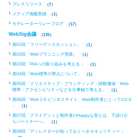
プレスリリース
（7）
メディア掲載実績
（3）
モデレーターリレーブログ
（17）
WebSig会議
（135）
第01回「フリーディスカッション」
（1）
第02回「Webプランニング実践」
（1）
第03回「RIAへの取り組みを考える 」
（1）
第04回「Web標準の導入について」
（1）
第05回「クリエイティブ・ブランディング・経験価値・Web
標準・アクセシビリティなどを仕事軸で考える」
（1）
第06回「Web 2.0-ビジネスサイト、Web制作者にとっての2.0
」
（1）
第07回「クライアントと制作者のHappyな形とは。下請けか
らパートナーへ」
（1）
第08回「ディレクターが知っておくべきセキュリティー 」