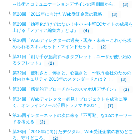
～技術とコミュニケーションデザインの両側面から」
（3）
第28回「2012年に向けたWeb受託企業の戦略 」
（3）
第29回「効率化だけではない！中小～中堅ECサイトの成果を
上げる「メディア編集力」とは」
（4）
第30回「Webディレクターの過去・現在・未来～これから求
められるスキルセット・マインドセット」
（2）
第31回「創り手が意識すべきタブレット，ユーザが使い始め
るタブレット」
（2）
第32回「便利さと、怖さと、心強さと 〜戦う会社のための
社内セキュリティ 2013年のスタンダードとは？！」
（3）
第33回「感覚的アプローチからのスマホUIデザイン」
（3）
第34回「Webディレクター必見！プロジェクトを成功に導
く、オンラインツール活用トラノマキ2014 」
（7）
第35回インターネットの次に来る「不可避」な12のキーワー
ドを考える
（2）
第36回「2018年に向けたデジタル、Web受託企業の攻めどこ
ろ、守りどころ」
（2）