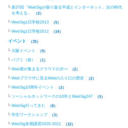
第37回「WebSigが振り返る平成とインターネット。次の時代
を考える」
（2）
WebSig1日学校2013
（5）
WebSig1日学校2012
（14）
イベント
（35）
大阪イベント
（9）
パブミ（仮）
（1）
Web屋が集まるクラウドの夕べ
（2）
Webブラウザに見るWebの入り口の歴史
（2）
WebSig10周年イベント
（2）
ソーシャルネットワークの10年とWebSig247
（5）
WebSig行ってきた
（8）
学生ワークショップ
（3）
WebSig冬期講習2020-2021
（12）