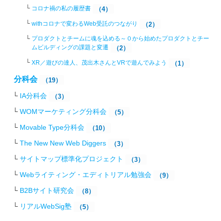
コロナ禍の私の履歴書
（4）
withコロナで変わるWeb受託のつながり
（2）
プロダクトとチームに魂を込める～０から始めたプロダクトとチー
ムビルディングの課題と変遷
（2）
XR／遊びの達人、茂出木さんとVRで遊んでみよう
（1）
分科会
（19）
IA分科会
（3）
WOMマーケティング分科会
（5）
Movable Type分科会
（10）
The New New Web Diggers
（3）
サイトマップ標準化プロジェクト
（3）
Webライティング・エディトリアル勉強会
（9）
B2Bサイト研究会
（8）
リアルWebSig塾
（5）