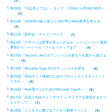
（2）
第09回「TVは死んでない。そして、CGMからPGMの時代へ
」
（2）
第10回「2006年の振り返りと2007年のWeb業界を考える」
（4）
第11回「新年会・オープンマイク」
（1）
第12回「デザインは世界を変えられるか- シリコンバレー最新
事情からソーシャル・クリエイティブまで -」
（4）
第13回「Second Lifeのポテンシャルを探る〜企業から個人ま
で」
（5）
第14回「Movable Type 4のポテンシャルを探る 」
（8）
第15回「Webサイト構築のためのプロジェクトマネジメント
スキル 」
（8）
第16回「Web屋さんのためのMovable Type4 」
（6）
第17回「広告とWebサイトデザイン-アイデアを実現するクリ
エイティブ」
（3）
第18回「ビジネスに繋げるアクセス解析マインド」
（9）