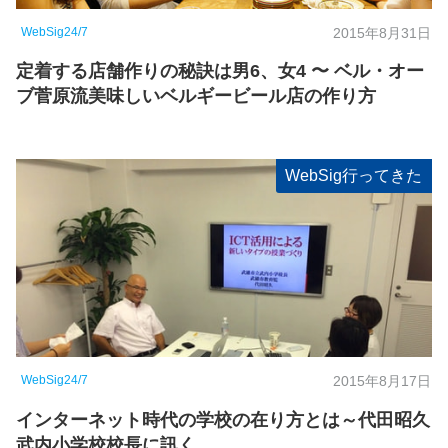
WebSig24/7
2015年8月31日
定着する店舗作りの秘訣は男6、女4 〜 ベル・オー
ブ菅原流美味しいベルギービール店の作り方
WebSig行ってきた
WebSig24/7
2015年8月17日
インターネット時代の学校の在り方とは～代田昭久
武内小学校校長に訊く