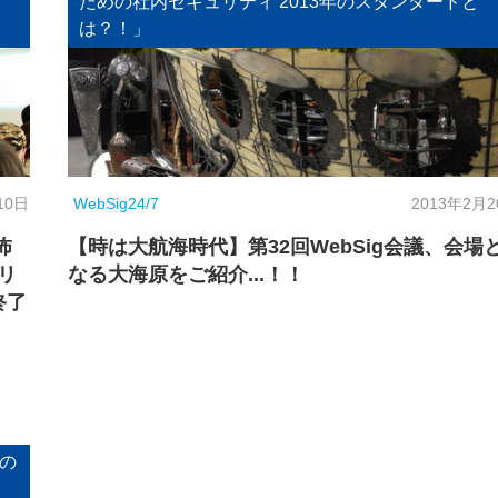
ための社内セキュリティ 2013年のスタンダードと
は？！」
WebSig24/7
10日
2013年2月
怖
【時は大航海時代】第32回WebSig会議、会場
リ
なる大海原をご紹介...！！
終了
の