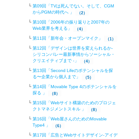
第09回「TVは死んでない。そして、CGM
からPGMの時代へ 」
（2）
第10回「2006年の振り返りと2007年の
Web業界を考える」
（4）
第11回「新年会・オープンマイク」
（1）
第12回「デザインは世界を変えられるか-
シリコンバレー最新事情からソーシャル・
クリエイティブまで -」
（4）
第13回「Second Lifeのポテンシャルを探
る〜企業から個人まで」
（5）
第14回「Movable Type 4のポテンシャルを
探る 」
（8）
第15回「Webサイト構築のためのプロジェ
クトマネジメントスキル 」
（8）
第16回「Web屋さんのためのMovable
Type4 」
（6）
第17回「広告とWebサイトデザイン-アイデ