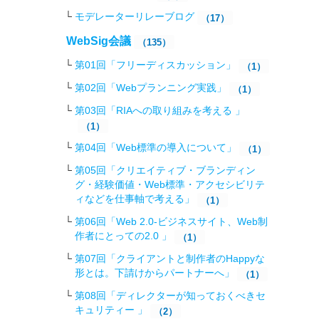
モデレーターリレーブログ
（17）
WebSig会議
（135）
第01回「フリーディスカッション」
（1）
第02回「Webプランニング実践」
（1）
第03回「RIAへの取り組みを考える 」
（1）
第04回「Web標準の導入について」
（1）
第05回「クリエイティブ・ブランディン
グ・経験価値・Web標準・アクセシビリテ
ィなどを仕事軸で考える」
（1）
第06回「Web 2.0-ビジネスサイト、Web制
作者にとっての2.0 」
（1）
第07回「クライアントと制作者のHappyな
形とは。下請けからパートナーへ」
（1）
第08回「ディレクターが知っておくべきセ
キュリティー 」
（2）