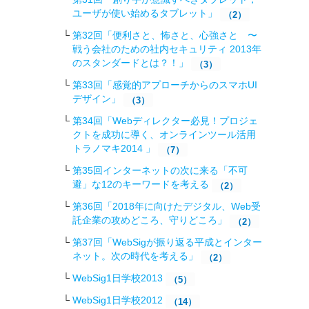
ユーザが使い始めるタブレット」
（2）
第32回「便利さと、怖さと、心強さと 〜
戦う会社のための社内セキュリティ 2013年
のスタンダードとは？！」
（3）
第33回「感覚的アプローチからのスマホUI
デザイン」
（3）
第34回「Webディレクター必見！プロジェ
クトを成功に導く、オンラインツール活用
トラノマキ2014 」
（7）
第35回インターネットの次に来る「不可
避」な12のキーワードを考える
（2）
第36回「2018年に向けたデジタル、Web受
託企業の攻めどころ、守りどころ」
（2）
第37回「WebSigが振り返る平成とインター
ネット。次の時代を考える」
（2）
WebSig1日学校2013
（5）
WebSig1日学校2012
（14）