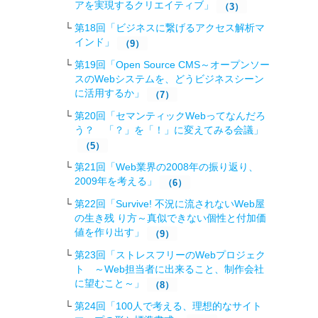
アを実現するクリエイティブ」
（3）
第18回「ビジネスに繋げるアクセス解析マ
インド」
（9）
第19回「Open Source CMS～オープンソー
スのWebシステムを、どうビジネスシーン
に活用するか」
（7）
第20回「セマンティックWebってなんだろ
う？ 「？」を「！」に変えてみる会議」
（5）
第21回「Web業界の2008年の振り返り、
2009年を考える」
（6）
第22回「Survive! 不況に流されないWeb屋
の生き残 り方～真似できない個性と付加価
値を作り出す」
（9）
第23回「ストレスフリーのWebプロジェク
ト ～Web担当者に出来ること、制作会社
に望むこと～」
（8）
第24回「100人で考える、理想的なサイト