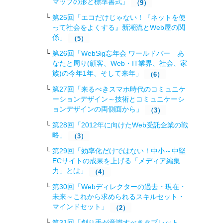
マップの形と標準書式」
（9）
第25回「エコだけじゃない！『ネットを使
って社会をよくする』新潮流とWeb屋の関
係」
（5）
第26回「WebSig忘年会 ワールドバー あ
なたと周り(顧客、Web・IT業界、社会、家
族)の今年1年、そして来年」
（6）
第27回「来るべきスマホ時代のコミュニケ
ーションデザイン～技術とコミュニケーシ
ョンデザインの両側面から」
（3）
第28回「2012年に向けたWeb受託企業の戦
略 」
（3）
第29回「効率化だけではない！中小～中堅
ECサイトの成果を上げる「メディア編集
力」とは」
（4）
第30回「Webディレクターの過去・現在・
未来～これから求められるスキルセット・
マインドセット」
（2）
第31回「創り手が意識すべきタブレット，