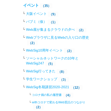
イベント
（35）
大阪イベント
（9）
パブミ（仮）
（1）
Web屋が集まるクラウドの夕べ
（2）
Webブラウザに見るWebの入り口の歴史
（2）
WebSig10周年イベント
（2）
ソーシャルネットワークの10年と
WebSig247
（5）
WebSig行ってきた
（8）
学生ワークショップ
（3）
WebSig冬期講習2020-2021
（12）
コロナ禍の私の履歴書
（4）
withコロナで変わるWeb受託のつながり
（2）