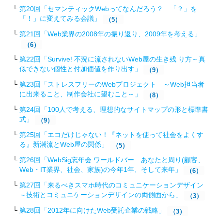
第20回「セマンティックWebってなんだろう？ 「？」を
「！」に変えてみる会議」
（5）
第21回「Web業界の2008年の振り返り、2009年を考える」
（6）
第22回「Survive! 不況に流されないWeb屋の生き残 り方～真
似できない個性と付加価値を作り出す」
（9）
第23回「ストレスフリーのWebプロジェクト ～Web担当者
に出来ること、制作会社に望むこと～」
（8）
第24回「100人で考える、理想的なサイトマップの形と標準書
式」
（9）
第25回「エコだけじゃない！『ネットを使って社会をよくす
る』新潮流とWeb屋の関係」
（5）
第26回「WebSig忘年会 ワールドバー あなたと周り(顧客、
Web・IT業界、社会、家族)の今年1年、そして来年」
（6）
第27回「来るべきスマホ時代のコミュニケーションデザイン
～技術とコミュニケーションデザインの両側面から」
（3）
第28回「2012年に向けたWeb受託企業の戦略 」
（3）