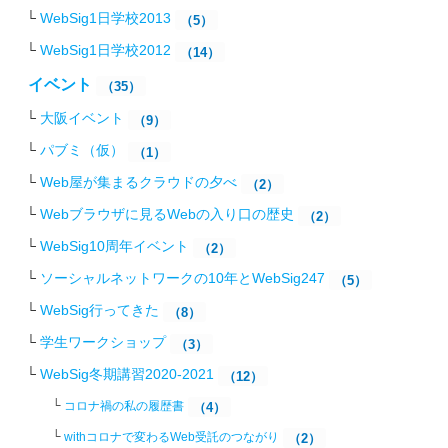
WebSig1日学校2013
（5）
WebSig1日学校2012
（14）
イベント
（35）
大阪イベント
（9）
パブミ（仮）
（1）
Web屋が集まるクラウドの夕べ
（2）
Webブラウザに見るWebの入り口の歴史
（2）
WebSig10周年イベント
（2）
ソーシャルネットワークの10年とWebSig247
（5）
WebSig行ってきた
（8）
学生ワークショップ
（3）
WebSig冬期講習2020-2021
（12）
コロナ禍の私の履歴書
（4）
withコロナで変わるWeb受託のつながり
（2）