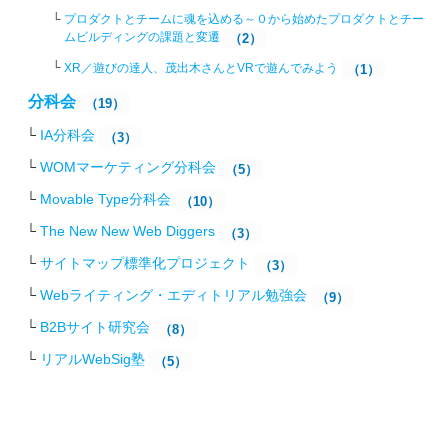
プロダクトとチームに魂を込める～０から始めたプロダクトとチー
ムビルディングの課題と変遷
（2）
XR／遊びの達人、茂出木さんとVRで遊んでみよう
（1）
分科会
（19）
IA分科会
（3）
WOMマーケティング分科会
（5）
Movable Type分科会
（10）
The New New Web Diggers
（3）
サイトマップ標準化プロジェクト
（3）
Webライティング・エディトリアル勉強会
（9）
B2Bサイト研究会
（8）
リアルWebSig塾
（5）