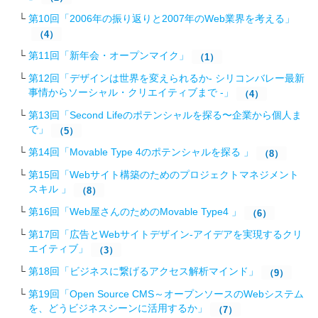
第10回「2006年の振り返りと2007年のWeb業界を考える」
（4）
第11回「新年会・オープンマイク」
（1）
第12回「デザインは世界を変えられるか- シリコンバレー最新
事情からソーシャル・クリエイティブまで -」
（4）
第13回「Second Lifeのポテンシャルを探る〜企業から個人ま
で」
（5）
第14回「Movable Type 4のポテンシャルを探る 」
（8）
第15回「Webサイト構築のためのプロジェクトマネジメント
スキル 」
（8）
第16回「Web屋さんのためのMovable Type4 」
（6）
第17回「広告とWebサイトデザイン-アイデアを実現するクリ
エイティブ」
（3）
第18回「ビジネスに繋げるアクセス解析マインド」
（9）
第19回「Open Source CMS～オープンソースのWebシステム
を、どうビジネスシーンに活用するか」
（7）