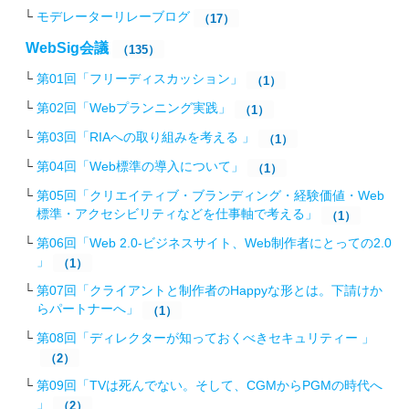
モデレーターリレーブログ
（17）
WebSig会議
（135）
第01回「フリーディスカッション」
（1）
第02回「Webプランニング実践」
（1）
第03回「RIAへの取り組みを考える 」
（1）
第04回「Web標準の導入について」
（1）
第05回「クリエイティブ・ブランディング・経験価値・Web
標準・アクセシビリティなどを仕事軸で考える」
（1）
第06回「Web 2.0-ビジネスサイト、Web制作者にとっての2.0
」
（1）
第07回「クライアントと制作者のHappyな形とは。下請けか
らパートナーへ」
（1）
第08回「ディレクターが知っておくべきセキュリティー 」
（2）
第09回「TVは死んでない。そして、CGMからPGMの時代へ
」
（2）