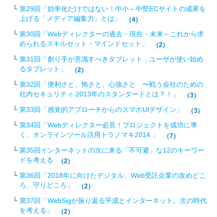
第29回「効率化だけではない！中小～中堅ECサイトの成果を
上げる「メディア編集力」とは」
（4）
第30回「Webディレクターの過去・現在・未来～これから求
められるスキルセット・マインドセット」
（2）
第31回「創り手が意識すべきタブレット，ユーザが使い始め
るタブレット」
（2）
第32回「便利さと、怖さと、心強さと 〜戦う会社のための
社内セキュリティ 2013年のスタンダードとは？！」
（3）
第33回「感覚的アプローチからのスマホUIデザイン」
（3）
第34回「Webディレクター必見！プロジェクトを成功に導
く、オンラインツール活用トラノマキ2014 」
（7）
第35回インターネットの次に来る「不可避」な12のキーワー
ドを考える
（2）
第36回「2018年に向けたデジタル、Web受託企業の攻めどこ
ろ、守りどころ」
（2）
第37回「WebSigが振り返る平成とインターネット。次の時代
を考える」
（2）