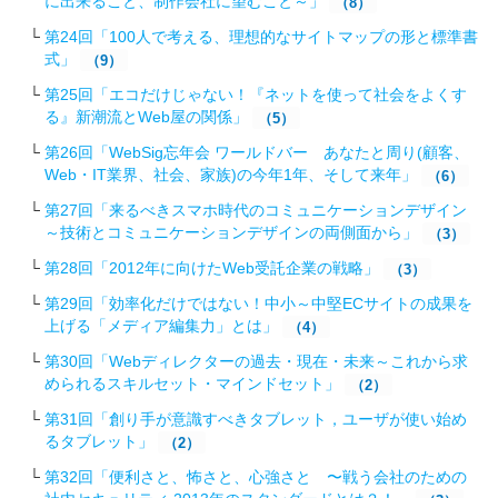
に出来ること、制作会社に望むこと～」
（8）
第24回「100人で考える、理想的なサイトマップの形と標準書
式」
（9）
第25回「エコだけじゃない！『ネットを使って社会をよくす
る』新潮流とWeb屋の関係」
（5）
第26回「WebSig忘年会 ワールドバー あなたと周り(顧客、
Web・IT業界、社会、家族)の今年1年、そして来年」
（6）
第27回「来るべきスマホ時代のコミュニケーションデザイン
～技術とコミュニケーションデザインの両側面から」
（3）
第28回「2012年に向けたWeb受託企業の戦略 」
（3）
第29回「効率化だけではない！中小～中堅ECサイトの成果を
上げる「メディア編集力」とは」
（4）
第30回「Webディレクターの過去・現在・未来～これから求
められるスキルセット・マインドセット」
（2）
第31回「創り手が意識すべきタブレット，ユーザが使い始め
るタブレット」
（2）
第32回「便利さと、怖さと、心強さと 〜戦う会社のための