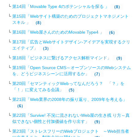
第14回「Movable Type 4のポテンシャルを探る 」
（8）
第15回「Webサイト構築のためのプロジェクトマネジメント
スキル 」
（8）
第16回「Web屋さんのためのMovable Type4 」
（6）
第17回「広告とWebサイトデザイン-アイデアを実現するクリ
エイティブ」
（3）
第18回「ビジネスに繋げるアクセス解析マインド」
（9）
第19回「Open Source CMS～オープンソースのWebシステム
を、どうビジネスシーンに活用するか」
（7）
第20回「セマンティックWebってなんだろう？ 「？」を
「！」に変えてみる会議」
（5）
第21回「Web業界の2008年の振り返り、2009年を考える」
（6）
第22回「Survive! 不況に流されないWeb屋の生き残 り方～真
似できない個性と付加価値を作り出す」
（9）
第23回「ストレスフリーのWebプロジェクト ～Web担当者