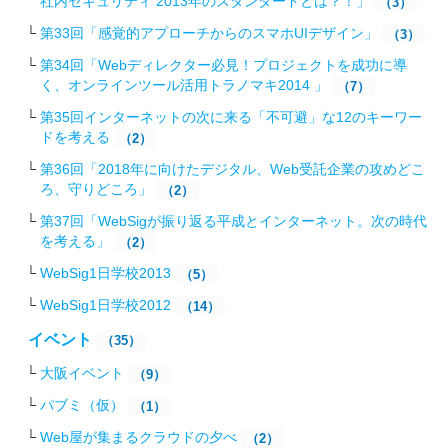
社内セキュリティ 2013年のスタンダードとは？！」
（3）
第33回「感覚的アプローチからのスマホUIデザイン」
（3）
第34回「Webディレクター必見！プロジェクトを成功に導
く、オンラインツール活用トラノマキ2014 」
（7）
第35回インターネットの次に来る「不可避」な12のキーワー
ドを考える
（2）
第36回「2018年に向けたデジタル、Web受託企業の攻めどこ
ろ、守りどころ」
（2）
第37回「WebSigが振り返る平成とインターネット。次の時代
を考える」
（2）
WebSig1日学校2013
（5）
WebSig1日学校2012
（14）
イベント
（35）
大阪イベント
（9）
パブミ（仮）
（1）
Web屋が集まるクラウドの夕べ
（2）