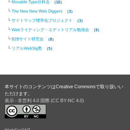
Movable Type分科会
（10）
The New New Web Diggers
（3）
サイトマップ標準化プロジェクト
（3）
Webライティング・エディトリアル勉強会
（9）
B2Bサイト研究会
（8）
リアルWebSig塾
（5）
本サイトのコンテンツはCreative Commonsで取り扱いい
ただけます。
表示 - 非営利 4.0 国際 (CC BY-NC 4.0)