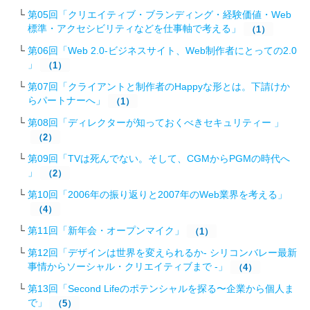
第05回「クリエイティブ・ブランディング・経験価値・Web
標準・アクセシビリティなどを仕事軸で考える」
（1）
第06回「Web 2.0-ビジネスサイト、Web制作者にとっての2.0
」
（1）
第07回「クライアントと制作者のHappyな形とは。下請けか
らパートナーへ」
（1）
第08回「ディレクターが知っておくべきセキュリティー 」
（2）
第09回「TVは死んでない。そして、CGMからPGMの時代へ
」
（2）
第10回「2006年の振り返りと2007年のWeb業界を考える」
（4）
第11回「新年会・オープンマイク」
（1）
第12回「デザインは世界を変えられるか- シリコンバレー最新
事情からソーシャル・クリエイティブまで -」
（4）
第13回「Second Lifeのポテンシャルを探る〜企業から個人ま
で」
（5）