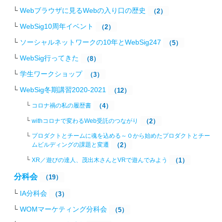
Webブラウザに見るWebの入り口の歴史
（2）
WebSig10周年イベント
（2）
ソーシャルネットワークの10年とWebSig247
（5）
WebSig行ってきた
（8）
学生ワークショップ
（3）
WebSig冬期講習2020-2021
（12）
コロナ禍の私の履歴書
（4）
withコロナで変わるWeb受託のつながり
（2）
プロダクトとチームに魂を込める～０から始めたプロダクトとチー
ムビルディングの課題と変遷
（2）
XR／遊びの達人、茂出木さんとVRで遊んでみよう
（1）
分科会
（19）
IA分科会
（3）
WOMマーケティング分科会
（5）