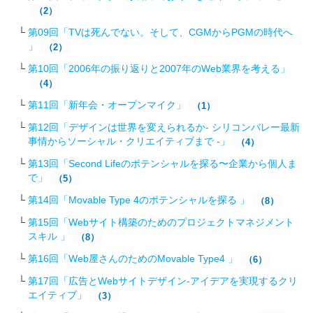
（2）
第09回「TVは死んでない。そして、CGMからPGMの時代へ
」
（2）
第10回「2006年の振り返りと2007年のWeb業界を考える」
（4）
第11回「新年会・オープンマイク」
（1）
第12回「デザインは世界を変えられるか- シリコンバレー最新
事情からソーシャル・クリエイティブまで -」
（4）
第13回「Second Lifeのポテンシャルを探る〜企業から個人ま
で」
（5）
第14回「Movable Type 4のポテンシャルを探る 」
（8）
第15回「Webサイト構築のためのプロジェクトマネジメント
スキル 」
（8）
第16回「Web屋さんのためのMovable Type4 」
（6）
第17回「広告とWebサイトデザイン-アイデアを実現するクリ
エイティブ」
（3）