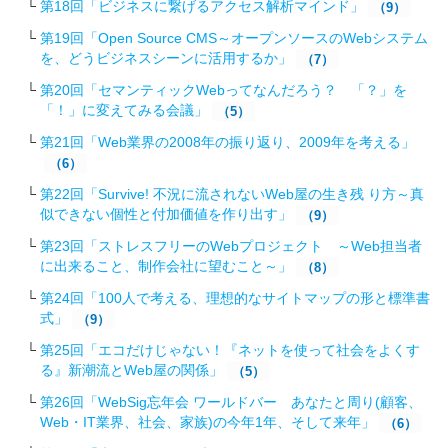
第18回「ビジネスに繋げるアクセス解析マインド」
（9）
第19回「Open Source CMS～オープンソースのWebシステム
を、どうビジネスシーンに活用するか」
（7）
第20回「セマンティックWebってなんだろう？ 「？」を
「！」に変えてみる会議」
（5）
第21回「Web業界の2008年の振り返り、2009年を考える」
（6）
第22回「Survive! 不況に流されないWeb屋の生き残 り方～真
似できない個性と付加価値を作り出す」
（9）
第23回「ストレスフリーのWebプロジェクト ～Web担当者
に出来ること、制作会社に望むこと～」
（8）
第24回「100人で考える、理想的なサイトマップの形と標準書
式」
（9）
第25回「エコだけじゃない！『ネットを使って社会をよくす
る』新潮流とWeb屋の関係」
（5）
第26回「WebSig忘年会 ワールドバー あなたと周り(顧客、
Web・IT業界、社会、家族)の今年1年、そして来年」
（6）