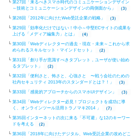
第27回「来るべきスマホ時代のコミュニケーションデザイン
～技術とコミュニケーションデザインの両側面から」
（3）
第28回「2012年に向けたWeb受託企業の戦略 」
（3）
第29回「効率化だけではない！中小～中堅ECサイトの成果を
上げる「メディア編集力」とは」
（4）
第30回「Webディレクターの過去・現在・未来～これから求
められるスキルセット・マインドセット」
（2）
第31回「創り手が意識すべきタブレット，ユーザが使い始め
るタブレット」
（2）
第32回「便利さと、怖さと、心強さと 〜戦う会社のための
社内セキュリティ 2013年のスタンダードとは？！」
（3）
第33回「感覚的アプローチからのスマホUIデザイン」
（3）
第34回「Webディレクター必見！プロジェクトを成功に導
く、オンラインツール活用トラノマキ2014 」
（7）
第35回インターネットの次に来る「不可避」な12のキーワー
ドを考える
（2）
第36回「2018年に向けたデジタル、Web受託企業の攻めどこ