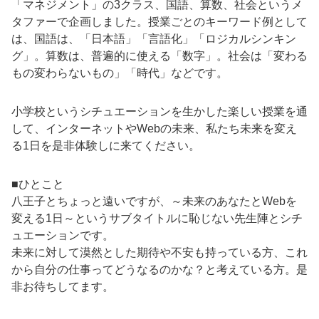
「マネジメント」の3クラス、国語、算数、社会というメ
タファーで企画しました。授業ごとのキーワード例として
は、国語は、「日本語」「言語化」「ロジカルシンキン
グ」。算数は、普遍的に使える「数字」。社会は「変わる
もの変わらないもの」「時代」などです。
小学校というシチュエーションを生かした楽しい授業を通
して、インターネットやWebの未来、私たち未来を変え
る1日を是非体験しに来てください。
■ひとこと
八王子とちょっと遠いですが、～未来のあなたとWebを
変える1日～というサブタイトルに恥じない先生陣とシチ
ュエーションです。
未来に対して漠然とした期待や不安も持っている方、これ
から自分の仕事ってどうなるのかな？と考えている方。是
非お待ちしてます。