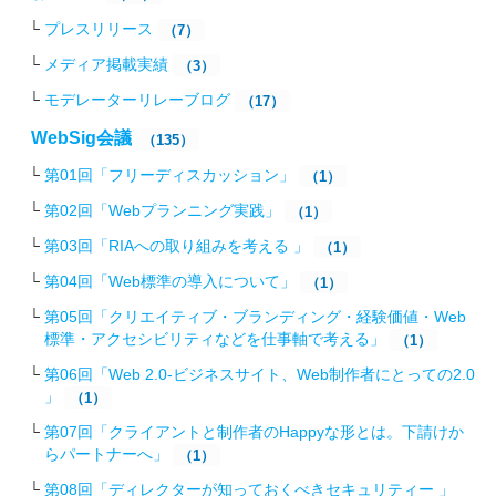
プレスリリース
（7）
メディア掲載実績
（3）
モデレーターリレーブログ
（17）
WebSig会議
（135）
第01回「フリーディスカッション」
（1）
第02回「Webプランニング実践」
（1）
第03回「RIAへの取り組みを考える 」
（1）
第04回「Web標準の導入について」
（1）
第05回「クリエイティブ・ブランディング・経験価値・Web
標準・アクセシビリティなどを仕事軸で考える」
（1）
第06回「Web 2.0-ビジネスサイト、Web制作者にとっての2.0
」
（1）
第07回「クライアントと制作者のHappyな形とは。下請けか
らパートナーへ」
（1）
第08回「ディレクターが知っておくべきセキュリティー 」