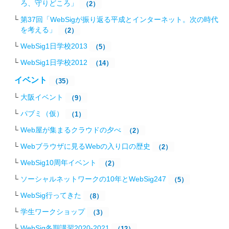
ろ、守りどころ」
（2）
第37回「WebSigが振り返る平成とインターネット。次の時代
を考える」
（2）
WebSig1日学校2013
（5）
WebSig1日学校2012
（14）
イベント
（35）
大阪イベント
（9）
パブミ（仮）
（1）
Web屋が集まるクラウドの夕べ
（2）
Webブラウザに見るWebの入り口の歴史
（2）
WebSig10周年イベント
（2）
ソーシャルネットワークの10年とWebSig247
（5）
WebSig行ってきた
（8）
学生ワークショップ
（3）
WebSig冬期講習2020-2021
（12）