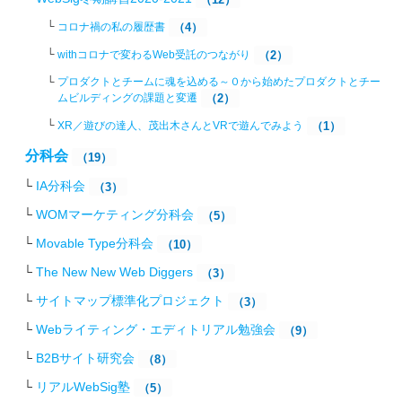
コロナ禍の私の履歴書
（4）
withコロナで変わるWeb受託のつながり
（2）
プロダクトとチームに魂を込める～０から始めたプロダクトとチー
ムビルディングの課題と変遷
（2）
XR／遊びの達人、茂出木さんとVRで遊んでみよう
（1）
分科会
（19）
IA分科会
（3）
WOMマーケティング分科会
（5）
Movable Type分科会
（10）
The New New Web Diggers
（3）
サイトマップ標準化プロジェクト
（3）
Webライティング・エディトリアル勉強会
（9）
B2Bサイト研究会
（8）
リアルWebSig塾
（5）