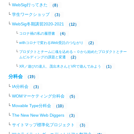
WebSig行ってきた
（8）
学生ワークショップ
（3）
WebSig冬期講習2020-2021
（12）
コロナ禍の私の履歴書
（4）
withコロナで変わるWeb受託のつながり
（2）
プロダクトとチームに魂を込める～０から始めたプロダクトとチー
ムビルディングの課題と変遷
（2）
XR／遊びの達人、茂出木さんとVRで遊んでみよう
（1）
分科会
（19）
IA分科会
（3）
WOMマーケティング分科会
（5）
Movable Type分科会
（10）
The New New Web Diggers
（3）
サイトマップ標準化プロジェクト
（3）