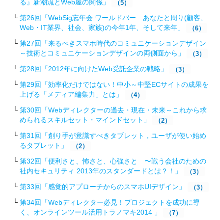
る』新潮流とWeb屋の関係」
（5）
第26回「WebSig忘年会 ワールドバー あなたと周り(顧客、
Web・IT業界、社会、家族)の今年1年、そして来年」
（6）
第27回「来るべきスマホ時代のコミュニケーションデザイン
～技術とコミュニケーションデザインの両側面から」
（3）
第28回「2012年に向けたWeb受託企業の戦略 」
（3）
第29回「効率化だけではない！中小～中堅ECサイトの成果を
上げる「メディア編集力」とは」
（4）
第30回「Webディレクターの過去・現在・未来～これから求
められるスキルセット・マインドセット」
（2）
第31回「創り手が意識すべきタブレット，ユーザが使い始め
るタブレット」
（2）
第32回「便利さと、怖さと、心強さと 〜戦う会社のための
社内セキュリティ 2013年のスタンダードとは？！」
（3）
第33回「感覚的アプローチからのスマホUIデザイン」
（3）
第34回「Webディレクター必見！プロジェクトを成功に導
く、オンラインツール活用トラノマキ2014 」
（7）