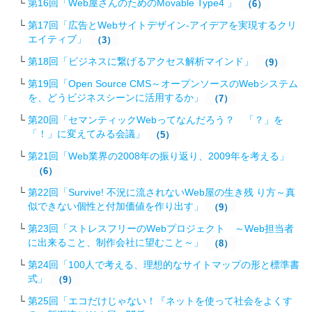
第16回「Web屋さんのためのMovable Type4 」
（6）
第17回「広告とWebサイトデザイン-アイデアを実現するクリ
エイティブ」
（3）
第18回「ビジネスに繋げるアクセス解析マインド」
（9）
第19回「Open Source CMS～オープンソースのWebシステム
を、どうビジネスシーンに活用するか」
（7）
第20回「セマンティックWebってなんだろう？ 「？」を
「！」に変えてみる会議」
（5）
第21回「Web業界の2008年の振り返り、2009年を考える」
（6）
第22回「Survive! 不況に流されないWeb屋の生き残 り方～真
似できない個性と付加価値を作り出す」
（9）
第23回「ストレスフリーのWebプロジェクト ～Web担当者
に出来ること、制作会社に望むこと～」
（8）
第24回「100人で考える、理想的なサイトマップの形と標準書
式」
（9）
第25回「エコだけじゃない！『ネットを使って社会をよくす