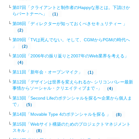
第07回「クライアントと制作者のHappyな形とは。下請けか
らパートナーへ」
（1）
第08回「ディレクターが知っておくべきセキュリティー 」
（2）
第09回「TVは死んでない。そして、CGMからPGMの時代へ
」
（2）
第10回「2006年の振り返りと2007年のWeb業界を考える」
（4）
第11回「新年会・オープンマイク」
（1）
第12回「デザインは世界を変えられるか- シリコンバレー最新
事情からソーシャル・クリエイティブまで -」
（4）
第13回「Second Lifeのポテンシャルを探る〜企業から個人ま
で」
（5）
第14回「Movable Type 4のポテンシャルを探る 」
（8）
第15回「Webサイト構築のためのプロジェクトマネジメント
スキル 」
（8）