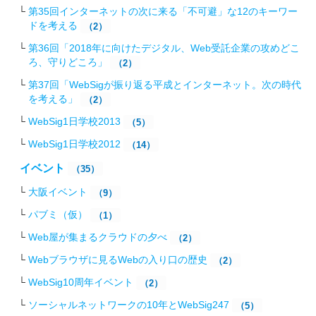
第35回インターネットの次に来る「不可避」な12のキーワー
ドを考える
（2）
第36回「2018年に向けたデジタル、Web受託企業の攻めどこ
ろ、守りどころ」
（2）
第37回「WebSigが振り返る平成とインターネット。次の時代
を考える」
（2）
WebSig1日学校2013
（5）
WebSig1日学校2012
（14）
イベント
（35）
大阪イベント
（9）
パブミ（仮）
（1）
Web屋が集まるクラウドの夕べ
（2）
Webブラウザに見るWebの入り口の歴史
（2）
WebSig10周年イベント
（2）
ソーシャルネットワークの10年とWebSig247
（5）