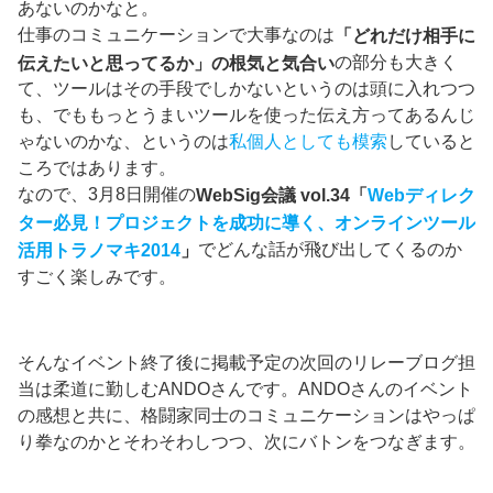
あないのかなと。
仕事のコミュニケーションで大事なのは
「どれだけ相手に
の部分も大きく
伝えたいと思ってるか」の根気と気合い
て、ツールはその手段でしかないというのは頭に入れつつ
も、でももっとうまいツールを使った伝え方ってあるんじ
ゃないのかな、というのは
私個人としても模索
していると
ころではあります。
なので、3月8日開催の
WebSig会議 vol.34「
Webディレク
ター必見！プロジェクトを成功に導く、オンラインツール
でどんな話が飛び出してくるのか
活用トラノマキ2014
」
すごく楽しみです。
そんなイベント終了後に掲載予定の次回のリレーブログ担
当は柔道に勤しむANDOさんです。ANDOさんのイベント
の感想と共に、格闘家同士のコミュニケーションはやっぱ
り拳なのかとそわそわしつつ、次にバトンをつなぎます。