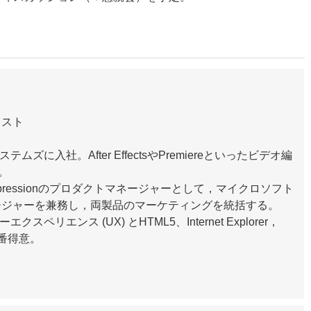
リスト
に入社。After EffectsやPremiereといったビデオ編
。
pressionのプロダクトマネージャーとして，マイクロソフト
トマネージャーを兼務し，両製品のマーケティングを統括する。
リエンス (UX) とHTML5、Internet Explorer，
一番得意。