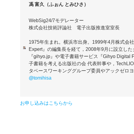
馮 富久（ふぉん とみひさ）
WebSig24/7モデレーター
株式会社技術評論社 電子出版推進室室長
1975年生まれ。横浜市出身。1999年4月株式会社技術評
Expert』の編集長を経て，2008年9月に設
『gihyo.jp』や電子書籍サービス『Gihyo Digi
子書籍を考える出版社の会 代表幹事や，TechL
タベースワーキンググループ委員やアックゼロ
@tomihisa
お申し込みはこちらから