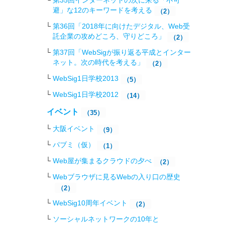
第35回インターネットの次に来る「不可
避」な12のキーワードを考える
（2）
第36回「2018年に向けたデジタル、Web受
託企業の攻めどころ、守りどころ」
（2）
第37回「WebSigが振り返る平成とインター
ネット。次の時代を考える」
（2）
WebSig1日学校2013
（5）
WebSig1日学校2012
（14）
イベント
（35）
大阪イベント
（9）
パブミ（仮）
（1）
Web屋が集まるクラウドの夕べ
（2）
Webブラウザに見るWebの入り口の歴史
（2）
WebSig10周年イベント
（2）
ソーシャルネットワークの10年と