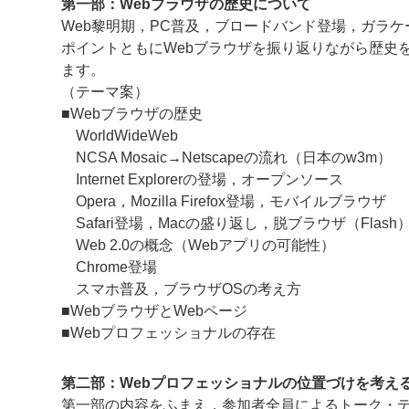
第一部：Webブラウザの歴史について
Web黎明期，PC普及，ブロードバンド登場，ガラケー
ポイントともにWebブラウザを振り返りながら歴史を
ます。
（テーマ案）
■Webブラウザの歴史
WorldWideWeb
NCSA Mosaic→Netscapeの流れ（日本のw3m）
Internet Explorerの登場，オープンソース
Opera，Mozilla Firefox登場，モバイルブラウザ
Safari登場，Macの盛り返し，脱ブラウザ（Flash
Web 2.0の概念（Webアプリの可能性）
Chrome登場
スマホ普及，ブラウザOSの考え方
■WebブラウザとWebページ
■Webプロフェッショナルの存在
第二部：Webプロフェッショナルの位置づけを考え
第一部の内容をふまえ，参加者全員によるトーク・