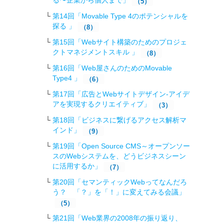
る〜企業から個人まで」
（5）
第14回「Movable Type 4のポテンシャルを
探る 」
（8）
第15回「Webサイト構築のためのプロジェ
クトマネジメントスキル 」
（8）
第16回「Web屋さんのためのMovable
Type4 」
（6）
第17回「広告とWebサイトデザイン-アイデ
アを実現するクリエイティブ」
（3）
第18回「ビジネスに繋げるアクセス解析マ
インド」
（9）
第19回「Open Source CMS～オープンソー
スのWebシステムを、どうビジネスシーン
に活用するか」
（7）
第20回「セマンティックWebってなんだろ
う？ 「？」を「！」に変えてみる会議」
（5）
第21回「Web業界の2008年の振り返り、