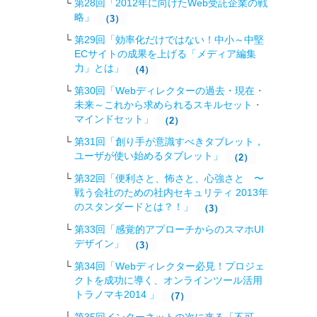
第28回「2012年に向けたWeb受託企業の戦
略 」
（3）
第29回「効率化だけではない！中小～中堅
ECサイトの成果を上げる「メディア編集
力」とは」
（4）
第30回「Webディレクターの過去・現在・
未来～これから求められるスキルセット・
マインドセット」
（2）
第31回「創り手が意識すべきタブレット，
ユーザが使い始めるタブレット」
（2）
第32回「便利さと、怖さと、心強さと 〜
戦う会社のための社内セキュリティ 2013年
のスタンダードとは？！」
（3）
第33回「感覚的アプローチからのスマホUI
デザイン」
（3）
第34回「Webディレクター必見！プロジェ
クトを成功に導く、オンラインツール活用
トラノマキ2014 」
（7）