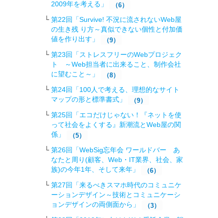
2009年を考える」
（6）
第22回「Survive! 不況に流されないWeb屋
の生き残 り方～真似できない個性と付加価
値を作り出す」
（9）
第23回「ストレスフリーのWebプロジェク
ト ～Web担当者に出来ること、制作会社
に望むこと～」
（8）
第24回「100人で考える、理想的なサイト
マップの形と標準書式」
（9）
第25回「エコだけじゃない！『ネットを使
って社会をよくする』新潮流とWeb屋の関
係」
（5）
第26回「WebSig忘年会 ワールドバー あ
なたと周り(顧客、Web・IT業界、社会、家
族)の今年1年、そして来年」
（6）
第27回「来るべきスマホ時代のコミュニケ
ーションデザイン～技術とコミュニケーシ
ョンデザインの両側面から」
（3）