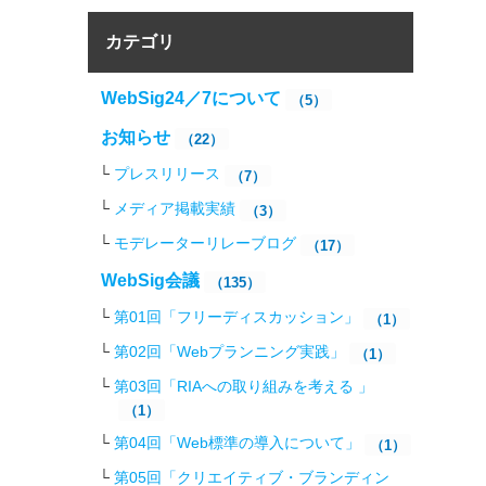
カテゴリ
WebSig24／7について
（5）
お知らせ
（22）
プレスリリース
（7）
メディア掲載実績
（3）
モデレーターリレーブログ
（17）
WebSig会議
（135）
第01回「フリーディスカッション」
（1）
第02回「Webプランニング実践」
（1）
第03回「RIAへの取り組みを考える 」
（1）
第04回「Web標準の導入について」
（1）
第05回「クリエイティブ・ブランディン