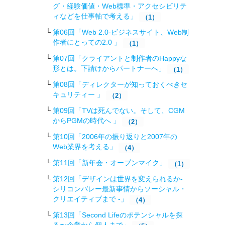
グ・経験価値・Web標準・アクセシビリテ
ィなどを仕事軸で考える」
（1）
第06回「Web 2.0-ビジネスサイト、Web制
作者にとっての2.0 」
（1）
第07回「クライアントと制作者のHappyな
形とは。下請けからパートナーへ」
（1）
第08回「ディレクターが知っておくべきセ
キュリティー 」
（2）
第09回「TVは死んでない。そして、CGM
からPGMの時代へ 」
（2）
第10回「2006年の振り返りと2007年の
Web業界を考える」
（4）
第11回「新年会・オープンマイク」
（1）
第12回「デザインは世界を変えられるか-
シリコンバレー最新事情からソーシャル・
クリエイティブまで -」
（4）
第13回「Second Lifeのポテンシャルを探