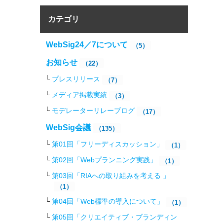
カテゴリ
WebSig24／7について
（5）
お知らせ
（22）
プレスリリース
（7）
メディア掲載実績
（3）
モデレーターリレーブログ
（17）
WebSig会議
（135）
第01回「フリーディスカッション」
（1）
第02回「Webプランニング実践」
（1）
第03回「RIAへの取り組みを考える 」
（1）
第04回「Web標準の導入について」
（1）
第05回「クリエイティブ・ブランディン