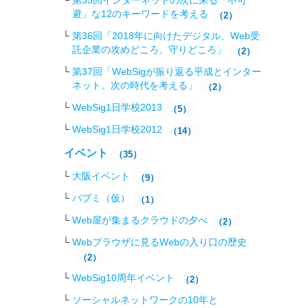
第35回インターネットの次に来る「不可
避」な12のキーワードを考える
（2）
第36回「2018年に向けたデジタル、Web受
託企業の攻めどころ、守りどころ」
（2）
第37回「WebSigが振り返る平成とインター
ネット。次の時代を考える」
（2）
WebSig1日学校2013
（5）
WebSig1日学校2012
（14）
イベント
（35）
大阪イベント
（9）
パブミ（仮）
（1）
Web屋が集まるクラウドの夕べ
（2）
Webブラウザに見るWebの入り口の歴史
（2）
WebSig10周年イベント
（2）
ソーシャルネットワークの10年と