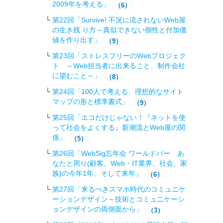
2009年を考える」
（6）
第22回「Survive! 不況に流されないWeb屋
の生き残 り方～真似できない個性と付加価
値を作り出す」
（9）
第23回「ストレスフリーのWebプロジェク
ト ～Web担当者に出来ること、制作会社
に望むこと～」
（8）
第24回「100人で考える、理想的なサイト
マップの形と標準書式」
（9）
第25回「エコだけじゃない！『ネットを使
って社会をよくする』新潮流とWeb屋の関
係」
（5）
第26回「WebSig忘年会 ワールドバー あ
なたと周り(顧客、Web・IT業界、社会、家
族)の今年1年、そして来年」
（6）
第27回「来るべきスマホ時代のコミュニケ
ーションデザイン～技術とコミュニケーシ
ョンデザインの両側面から」
（3）