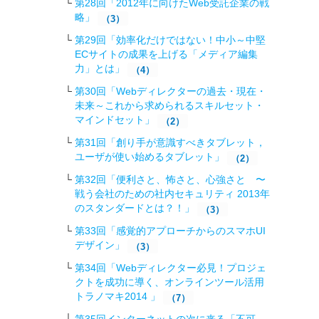
第28回「2012年に向けたWeb受託企業の戦
略 」
（3）
第29回「効率化だけではない！中小～中堅
ECサイトの成果を上げる「メディア編集
力」とは」
（4）
第30回「Webディレクターの過去・現在・
未来～これから求められるスキルセット・
マインドセット」
（2）
第31回「創り手が意識すべきタブレット，
ユーザが使い始めるタブレット」
（2）
第32回「便利さと、怖さと、心強さと 〜
戦う会社のための社内セキュリティ 2013年
のスタンダードとは？！」
（3）
第33回「感覚的アプローチからのスマホUI
デザイン」
（3）
第34回「Webディレクター必見！プロジェ
クトを成功に導く、オンラインツール活用
トラノマキ2014 」
（7）