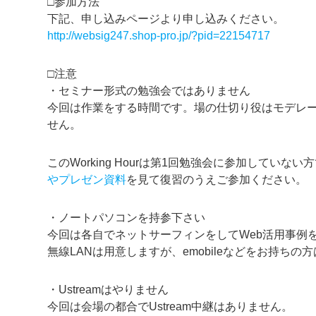
□参加方法
下記、申し込みページより申し込みください。
http://websig247.shop-pro.jp/?pid=22154717
□注意
・セミナー形式の勉強会ではありません
今回は作業をする時間です。場の仕切り役はモデレ
せん。
このWorking Hourは第1回勉強会に参加してい
やプレゼン資料
を見て復習のうえご参加ください。
・ノートパソコンを持参下さい
今回は各自でネットサーフィンをしてWeb活用事例
無線LANは用意しますが、emobileなどをお持ち
・Ustreamはやりません
今回は会場の都合でUstream中継はありません。