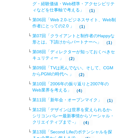
グ・経験価値・Web標準・アクセシビリテ
ィなどを仕事軸で考える」
（1）
第06回「Web 2.0-ビジネスサイト、Web制
作者にとっての2.0 」
（1）
第07回「クライアントと制作者のHappyな
形とは。下請けからパートナーへ」
（1）
第08回「ディレクターが知っておくべきセ
キュリティー 」
（2）
第09回「TVは死んでない。そして、CGM
からPGMの時代へ 」
（2）
第10回「2006年の振り返りと2007年の
Web業界を考える」
（4）
第11回「新年会・オープンマイク」
（1）
第12回「デザインは世界を変えられるか-
シリコンバレー最新事情からソーシャル・
クリエイティブまで -」
（4）
第13回「Second Lifeのポテンシャルを探