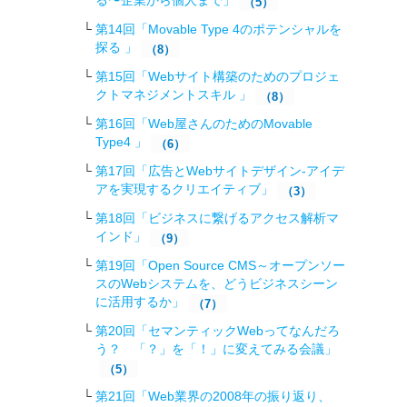
る〜企業から個人まで」
（5）
第14回「Movable Type 4のポテンシャルを
探る 」
（8）
第15回「Webサイト構築のためのプロジェ
クトマネジメントスキル 」
（8）
第16回「Web屋さんのためのMovable
Type4 」
（6）
第17回「広告とWebサイトデザイン-アイデ
アを実現するクリエイティブ」
（3）
第18回「ビジネスに繋げるアクセス解析マ
インド」
（9）
第19回「Open Source CMS～オープンソー
スのWebシステムを、どうビジネスシーン
に活用するか」
（7）
第20回「セマンティックWebってなんだろ
う？ 「？」を「！」に変えてみる会議」
（5）
第21回「Web業界の2008年の振り返り、