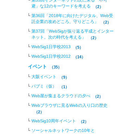
第35回インターネットの次に来る「不可
避」な12のキーワードを考える
（2）
第36回「2018年に向けたデジタル、Web受
託企業の攻めどころ、守りどころ」
（2）
第37回「WebSigが振り返る平成とインター
ネット。次の時代を考える」
（2）
WebSig1日学校2013
（5）
WebSig1日学校2012
（14）
イベント
（35）
大阪イベント
（9）
パブミ（仮）
（1）
Web屋が集まるクラウドの夕べ
（2）
Webブラウザに見るWebの入り口の歴史
（2）
WebSig10周年イベント
（2）
ソーシャルネットワークの10年と