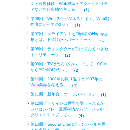
グ・経験価値・Web標準・アクセシビリテ
ィなどを仕事軸で考える」
（1）
第06回「Web 2.0-ビジネスサイト、Web制
作者にとっての2.0 」
（1）
第07回「クライアントと制作者のHappyな
形とは。下請けからパートナーへ」
（1）
第08回「ディレクターが知っておくべきセ
キュリティー 」
（2）
第09回「TVは死んでない。そして、CGM
からPGMの時代へ 」
（2）
第10回「2006年の振り返りと2007年の
Web業界を考える」
（4）
第11回「新年会・オープンマイク」
（1）
第12回「デザインは世界を変えられるか-
シリコンバレー最新事情からソーシャル・
クリエイティブまで -」
（4）
第13回「Second Lifeのポテンシャルを探