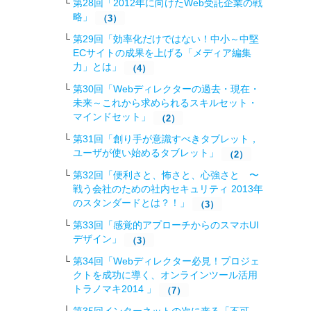
第28回「2012年に向けたWeb受託企業の戦
略 」
（3）
第29回「効率化だけではない！中小～中堅
ECサイトの成果を上げる「メディア編集
力」とは」
（4）
第30回「Webディレクターの過去・現在・
未来～これから求められるスキルセット・
マインドセット」
（2）
第31回「創り手が意識すべきタブレット，
ユーザが使い始めるタブレット」
（2）
第32回「便利さと、怖さと、心強さと 〜
戦う会社のための社内セキュリティ 2013年
のスタンダードとは？！」
（3）
第33回「感覚的アプローチからのスマホUI
デザイン」
（3）
第34回「Webディレクター必見！プロジェ
クトを成功に導く、オンラインツール活用
トラノマキ2014 」
（7）