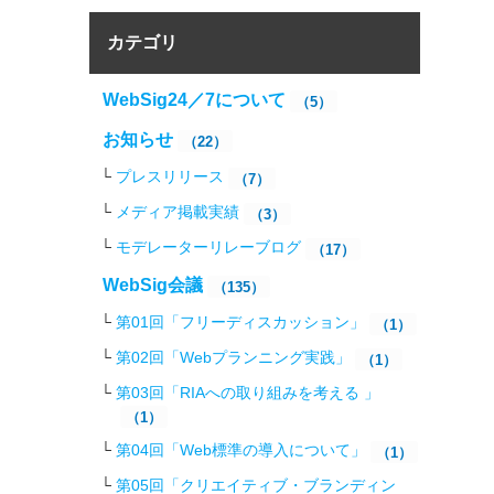
カテゴリ
WebSig24／7について
（5）
お知らせ
（22）
プレスリリース
（7）
メディア掲載実績
（3）
モデレーターリレーブログ
（17）
WebSig会議
（135）
第01回「フリーディスカッション」
（1）
第02回「Webプランニング実践」
（1）
第03回「RIAへの取り組みを考える 」
（1）
第04回「Web標準の導入について」
（1）
第05回「クリエイティブ・ブランディン