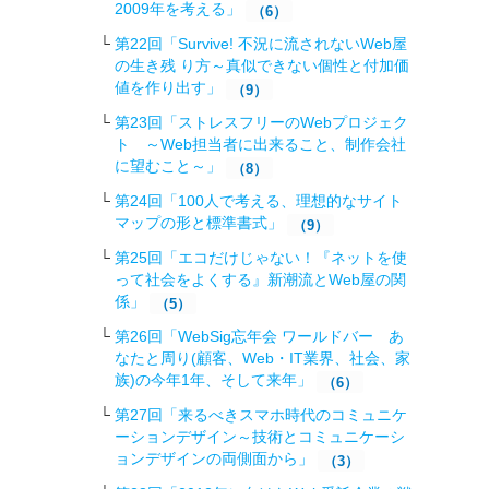
2009年を考える」
（6）
第22回「Survive! 不況に流されないWeb屋
の生き残 り方～真似できない個性と付加価
値を作り出す」
（9）
第23回「ストレスフリーのWebプロジェク
ト ～Web担当者に出来ること、制作会社
に望むこと～」
（8）
第24回「100人で考える、理想的なサイト
マップの形と標準書式」
（9）
第25回「エコだけじゃない！『ネットを使
って社会をよくする』新潮流とWeb屋の関
係」
（5）
第26回「WebSig忘年会 ワールドバー あ
なたと周り(顧客、Web・IT業界、社会、家
族)の今年1年、そして来年」
（6）
第27回「来るべきスマホ時代のコミュニケ
ーションデザイン～技術とコミュニケーシ
ョンデザインの両側面から」
（3）