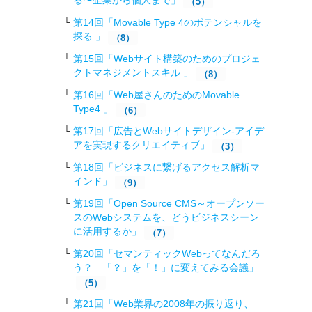
る〜企業から個人まで」
（5）
第14回「Movable Type 4のポテンシャルを
探る 」
（8）
第15回「Webサイト構築のためのプロジェ
クトマネジメントスキル 」
（8）
第16回「Web屋さんのためのMovable
Type4 」
（6）
第17回「広告とWebサイトデザイン-アイデ
アを実現するクリエイティブ」
（3）
第18回「ビジネスに繋げるアクセス解析マ
インド」
（9）
第19回「Open Source CMS～オープンソー
スのWebシステムを、どうビジネスシーン
に活用するか」
（7）
第20回「セマンティックWebってなんだろ
う？ 「？」を「！」に変えてみる会議」
（5）
第21回「Web業界の2008年の振り返り、