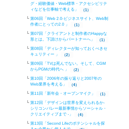
グ・経験価値・Web標準・アクセシビリテ
ィなどを仕事軸で考える」
（1）
第06回「Web 2.0-ビジネスサイト、Web制
作者にとっての2.0 」
（1）
第07回「クライアントと制作者のHappyな
形とは。下請けからパートナーへ」
（1）
第08回「ディレクターが知っておくべきセ
キュリティー 」
（2）
第09回「TVは死んでない。そして、CGM
からPGMの時代へ 」
（2）
第10回「2006年の振り返りと2007年の
Web業界を考える」
（4）
第11回「新年会・オープンマイク」
（1）
第12回「デザインは世界を変えられるか-
シリコンバレー最新事情からソーシャル・
クリエイティブまで -」
（4）
第13回「Second Lifeのポテンシャルを探