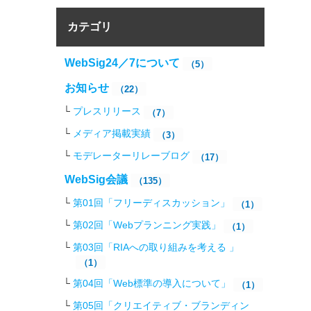
カテゴリ
WebSig24／7について
（5）
お知らせ
（22）
プレスリリース
（7）
メディア掲載実績
（3）
モデレーターリレーブログ
（17）
WebSig会議
（135）
第01回「フリーディスカッション」
（1）
第02回「Webプランニング実践」
（1）
第03回「RIAへの取り組みを考える 」
（1）
第04回「Web標準の導入について」
（1）
第05回「クリエイティブ・ブランディン