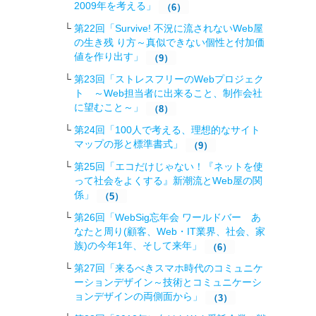
2009年を考える」
（6）
第22回「Survive! 不況に流されないWeb屋
の生き残 り方～真似できない個性と付加価
値を作り出す」
（9）
第23回「ストレスフリーのWebプロジェク
ト ～Web担当者に出来ること、制作会社
に望むこと～」
（8）
第24回「100人で考える、理想的なサイト
マップの形と標準書式」
（9）
第25回「エコだけじゃない！『ネットを使
って社会をよくする』新潮流とWeb屋の関
係」
（5）
第26回「WebSig忘年会 ワールドバー あ
なたと周り(顧客、Web・IT業界、社会、家
族)の今年1年、そして来年」
（6）
第27回「来るべきスマホ時代のコミュニケ
ーションデザイン～技術とコミュニケーシ
ョンデザインの両側面から」
（3）