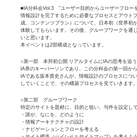
■IA分科会Vol.3 "ユーザー目的からユーザーフロー
情報設計を完了するために必要なプロセスとアウト
成、コンテンツプラン）について、日本初（世界初か
体験してもらいます。その後、グループワークを通
いと思います。
本イベントは2部構成となっています。
○第一部 本邦初公開 リアルタイムにIAの思考を追う
IA界のキーパーソンであり、この分科会の第一回か
IAである坂本貴史さんが、情報設計のプロセスにつ
していくことで、その構築プロセスを見ていきます
○第二部 グループワーク
特定のサイトを題材に、目的と狙い、与件を設定し
・誰が、なにを、どのように
・情報アーキテクチャの設計
・ナビゲーションとフローを考える
・サイト構造（ハイレベルサイトマップ）を考えよ