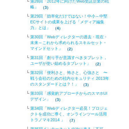
第28回「2012年に向けたWeb受託企業の戦
略 」
（3）
第29回「効率化だけではない！中小～中堅
ECサイトの成果を上げる「メディア編集
力」とは」
（4）
第30回「Webディレクターの過去・現在・
未来～これから求められるスキルセット・
マインドセット」
（2）
第31回「創り手が意識すべきタブレット，
ユーザが使い始めるタブレット」
（2）
第32回「便利さと、怖さと、心強さと 〜
戦う会社のための社内セキュリティ 2013年
のスタンダードとは？！」
（3）
第33回「感覚的アプローチからのスマホUI
デザイン」
（3）
第34回「Webディレクター必見！プロジェ
クトを成功に導く、オンラインツール活用
トラノマキ2014 」
（7）