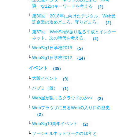
第35回インターネットの次に来る「不可
避」な12のキーワードを考える
（2）
第36回「2018年に向けたデジタル、Web受
託企業の攻めどころ、守りどころ」
（2）
第37回「WebSigが振り返る平成とインター
ネット。次の時代を考える」
（2）
WebSig1日学校2013
（5）
WebSig1日学校2012
（14）
イベント
（35）
大阪イベント
（9）
パブミ（仮）
（1）
Web屋が集まるクラウドの夕べ
（2）
Webブラウザに見るWebの入り口の歴史
（2）
WebSig10周年イベント
（2）
ソーシャルネットワークの10年と