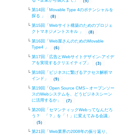
る〜企業から個人まで」
（5）
第14回「Movable Type 4のポテンシャルを
探る 」
（8）
第15回「Webサイト構築のためのプロジェ
クトマネジメントスキル 」
（8）
第16回「Web屋さんのためのMovable
Type4 」
（6）
第17回「広告とWebサイトデザイン-アイデ
アを実現するクリエイティブ」
（3）
第18回「ビジネスに繋げるアクセス解析マ
インド」
（9）
第19回「Open Source CMS～オープンソー
スのWebシステムを、どうビジネスシーン
に活用するか」
（7）
第20回「セマンティックWebってなんだろ
う？ 「？」を「！」に変えてみる会議」
（5）
第21回「Web業界の2008年の振り返り、